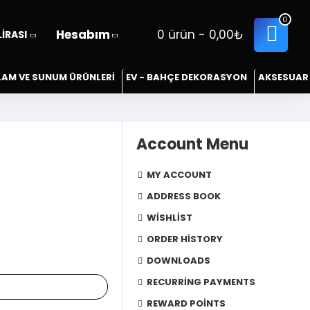
0
Hesabım
0 ürün - 0,00₺
LIRASI
LAM VE SUNUM ÜRÜNLERİ
EV - BAHÇE DEKORASYON
AKSESUAR
Account Menu
MY ACCOUNT
ADDRESS BOOK
WISHLIST
ORDER HISTORY
DOWNLOADS
RECURRING PAYMENTS
REWARD POINTS