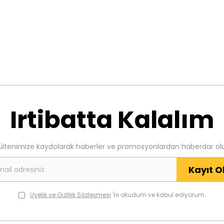
Irtibatta Kalalım
ültenimize kaydolarak haberler ve promosyonlardan haberdar ol
Kayıt O
Üyelik ve Gizlilik Sözleşmesi
'ni okudum ve kabul ediyorum.