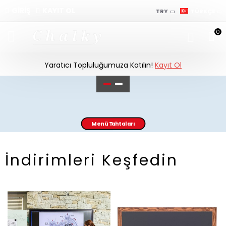
GİRİŞ
KAYIT OL
TRY
TÜRKÇE
0
Yaratıcı Topluluğumuza Katılın!
Kayıt Ol
Menü Tahtaları
İndirimleri Keşfedin