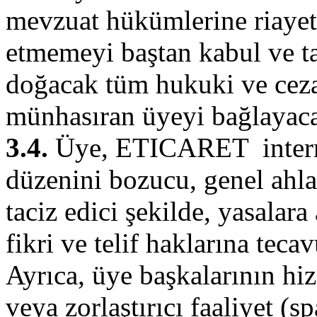
mevzuat hükümlerine riayet 
etmemeyi baştan kabul ve ta
doğacak tüm hukuki ve cez
münhasıran üyeyi bağlayaca
3.4.
Üye, ETICARET internet
düzenini bozucu, genel ahlak
taciz edici şekilde, yasalara
fikri ve telif haklarına tec
Ayrıca, üye başkalarının hi
veya zorlaştırıcı faaliyet (sp