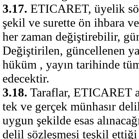
3.17.
ETICARET, üyelik sözl
şekil ve surette ön ihbara v
her zaman değiştirebilir, gün
Değiştirilen, güncellenen ya
hüküm , yayın tarihinde tü
edecektir.
3.18.
Taraflar, ETICARET a a
tek ve gerçek münhasır de
uygun şekilde esas alınacağı
delil sözleşmesi teşkil etti