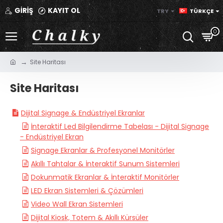
GİRİŞ
KAYIT OL
TRY
TÜRKÇE
0
Site Haritası
Site Haritası
Dijital Signage & Endüstriyel Ekranlar
İnteraktif Led Bilgilendirme Tabelası - Dijital Signage
- Endüstriyel Ekran
Signage Ekranlar & Profesyonel Monitörler
Akıllı Tahtalar & İnteraktif Sunum Sistemleri
Dokunmatik Ekranlar & İnteraktif Monitörler
LED Ekran Sistemleri & Çözümleri
Video Wall Ekran Sistemleri
Dijital Kiosk, Totem & Akıllı Kürsüler