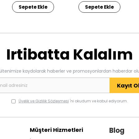
Sepete Ekle
Sepete Ekle
Irtibatta Kalalım
ültenimize kaydolarak haberler ve promosyonlardan haberdar ol
Kayıt O
Üyelik ve Gizlilik Sözleşmesi
'ni okudum ve kabul ediyorum.
Blog
Müşteri Hizmetleri