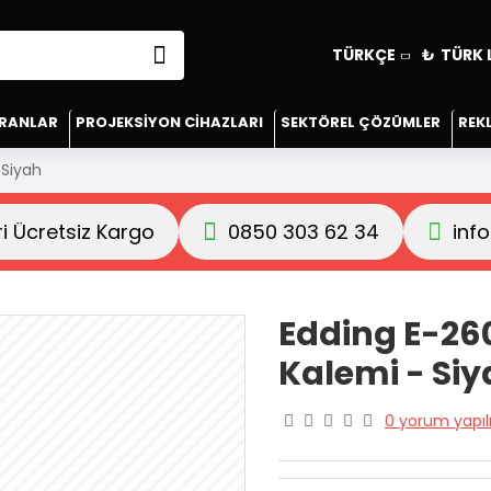
TÜRKÇE
₺
TÜRK 
KRANLAR
PROJEKSIYON CIHAZLARI
SEKTÖREL ÇÖZÜMLER
REK
 Siyah
ri Ücretsiz Kargo
0850 303 62 34
inf
Edding E-260
Kalemi - Si
0 yorum yapıl