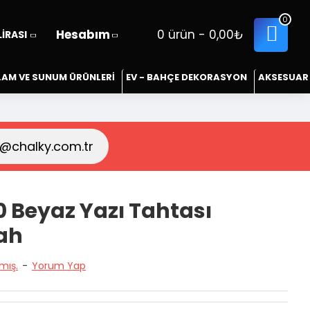
0
Hesabım
0 ürün - 0,00₺
LIRASI
LAM VE SUNUM ÜRÜNLERİ
EV - BAHÇE DEKORASYON
AKSESUAR
o@chalky.com.tr
 Beyaz Yazı Tahtası
yah
mış.
-
Yorum Yap