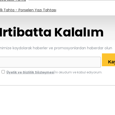
llı Tahta - Porselen Yazı Tahtası
Irtibatta Kalalım
enimize kaydolarak haberler ve promosyonlardan haberdar olun
Kay
Üyelik ve Gizlilik Sözleşmesi
'ni okudum ve kabul ediyorum.