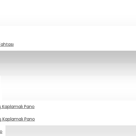
Tahtası
aş Kaplamalı Pano
aş Kaplamalı Pano
no