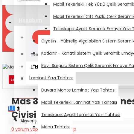
Mobil Tekerlekli Tek Yüzlü Çelik Seram
Mobil Tekerlekli Çift Yüzlü Çelik Seram
Hesabım
Teleskopik Ayaklı Seramik Emaye Yazı 
Giriş Yap
Giyotin - Yükselip Alçalabilen Sistem Seram
Katlanır - Kanatlı Sistem Çelik Seramik Emay
Yeni Müşteri - Kayıt Ol
Raylı Sürgülü Sistem Çelik Seramik Emaye Ya
Hesabım
Laminat Yazı Tahtası
Siparişler
STOKTA YOK
Duvara Monte Laminat Yazı Tahtası
0 ürün - 0,00₺
Mas 315 Mantar Pano İğnes
Mobil Tekerlekli Laminat Yazı Tahtası
0
Çivisi Renkli 18 li
Teleskopik Ayaklı Laminat Yazı Tahtası
Alışveriş sepetiniz boş!
Menü Tahtası
0 yorum yapılmış.
-
Yorum Yap