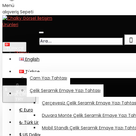
Menü
alışveriş Sepeti
TÜRKÇE
Menu
English
YAZI TAHTASI - PANO
Türkçe
GİRİŞ
Cam Yazı Tahtası
₺
Çelik Seramik Emaye Yazı Tahtası
KAYIT OL
TÜRK LIRASI
TRY
Çerçevesiz Çelik Seramik Emaye Yazı Tahtas
€
Euro
Aksesuar
Duvara Monte Çelik Seramik Emaye Yazı Tah
Mas 315 Mantar Pano İğnesi - Harita Çivisi Renkli 18 li
₺
Türk Lirası
Mobil Standlı Çelik Seramik Emaye Yazı Tahta
$
US Dollar