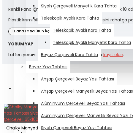
Siyah Çerçeveli Manyetik Kara Tahta
Renkli Pano İğnelerinden oluşan kutu içeriğinde yaklaşık 18 
Teleskopik Ayaklı Kara Tahta
Plastik kısmı silindirik tutma alanıyla pano iğnesini rahatça 
Teleskopik Ayaklı Kara Tahta
Teleskopik Ayaklı Manyetik Kara Tahta
YORUM YAP
Lütfen yorum yazmak için
oturum açın
ya da
kayıt olun
.
Beyaz Çerçeveli Kara Tahta
Beyaz Yazı Tahtası
Ahşap Çerçeveli Beyaz Yazı Tahtası
Ahşap Çerçeveli Manyetik Beyaz Yazı Tahtas
Alüminyum Çerçeveli Beyaz Yazı Tahtası
Alüminyum Çerçeveli Manyetik Beyaz Yazı T
Siyah Çerçeveli Beyaz Yazı Tahtası
Chalky Manyetik Beyaz