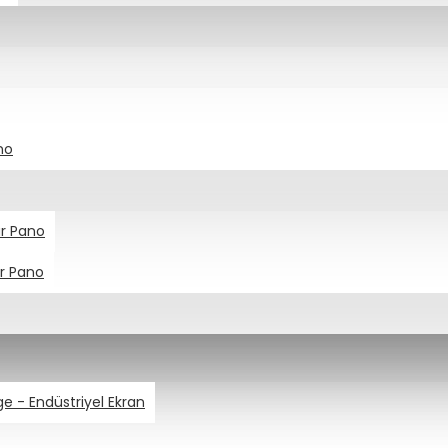
no
ar Pano
ar Pano
age - Endüstriyel Ekran