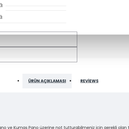
lı
lı
ÜRÜN AÇIKLAMASI
REVIEWS
 Pano ve Kumaş Pano üzerine not tutturabilmeniz için gerekli olan