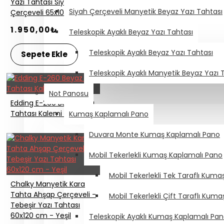
Yazı Tahtası Siyah
Siyah Çerçeveli Manyetik Beyaz Yazı Tahtası
Çerçeveli 65x100 cm
1.950,00₺
Teleskopik Ayaklı Beyaz Yazı Tahtası
Teleskopik Ayaklı Beyaz Yazı Tahtası
Sepete Ekle
Teleskopik Ayaklı Manyetik Beyaz Yazı 
Not Panosu
Edding E-260 Beyaz Yazı
Tahtası Kalemi - Kırmızı
Kumaş Kaplamalı Pano
Duvara Monte Kumaş Kaplamalı Pano
Mobil Tekerlekli Kumaş Kaplamalı Pano
Mobil Tekerlekli Tek Taraflı Kum
Chalky Manyetik Kara
Tahta Ahşap Çerçeveli -
Mobil Tekerlekli Çift Taraflı Kum
Tebeşir Yazı Tahtası
60x120 cm - Yeşil
Teleskopik Ayaklı Kumaş Kaplamalı Pa