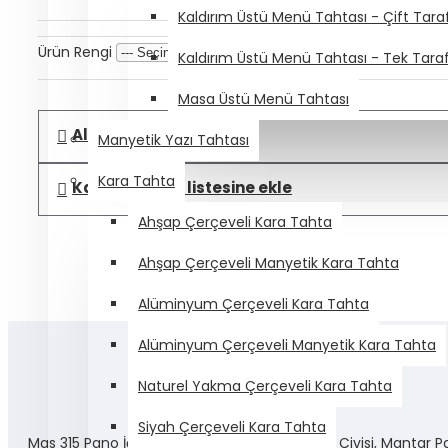
Kaldırım Üstü Menü Tahtası - Çift Taraf
Ürün Rengi
Kaldırım Üstü Menü Tahtası - Tek Taraf
Masa Üstü Menü Tahtası
Alışveriş Listeme Ekle
Manyetik Yazı Tahtası
Kara Tahta
Karşılaştırma listesine ekle
Ahşap Çerçeveli Kara Tahta
Ahşap Çerçeveli Manyetik Kara Tahta
Alüminyum Çerçeveli Kara Tahta
Alüminyum Çerçeveli Manyetik Kara Tahta
Naturel Yakma Çerçeveli Kara Tahta
Siyah Çerçeveli Kara Tahta
Mas 315 Pano İğnesi ya da diğer adıyla Harita Çivisi, Mantar