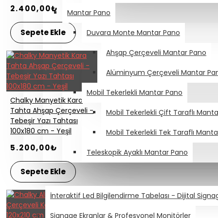
2.400,00₺
Mantar Pano
Sepete Ekle
Duvara Monte Mantar Pano
Ahşap Çerçeveli Mantar Pano
Alüminyum Çerçeveli Mantar Pa
Mobil Tekerlekli Mantar Pano
Chalky Manyetik Kara
Tahta Ahşap Çerçeveli -
Mobil Tekerlekli Çift Taraflı Mant
Tebeşir Yazı Tahtası
100x180 cm - Yeşil
Mobil Tekerlekli Tek Taraflı Mant
5.200,00₺
Teleskopik Ayaklı Mantar Pano
Sepete Ekle
DİJİTAL SIGNAGE & ENDÜSTRİYEL EKRANLAR
İnteraktif Led Bilgilendirme Tabelası - Dijital Sign
Signage Ekranlar & Profesyonel Monitörler