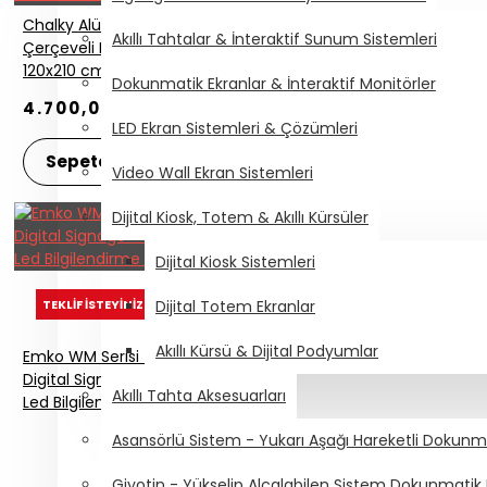
Chalky Alüminyum
Akıllı Tahtalar & İnteraktif Sunum Sistemleri
Çerçeveli Kara Tahta
120x210 cm - Siyah
Dokunmatik Ekranlar & İnteraktif Monitörler
4.700,00₺
LED Ekran Sistemleri & Çözümleri
Sepete Ekle
Video Wall Ekran Sistemleri
Dijital Kiosk, Totem & Akıllı Kürsüler
Dijital Kiosk Sistemleri
TEKLIF İSTEYINIZ
Dijital Totem Ekranlar
Akıllı Kürsü & Dijital Podyumlar
Emko WM Serisi 43"
Digital Signage - Dijital 4K
Akıllı Tahta Aksesuarları
Led Bilgilendirme Tabelası
Asansörlü Sistem - Yukarı Aşağı Hareketli Dokunmat
Giyotin - Yükselip Alçalabilen Sistem Dokunmatik L