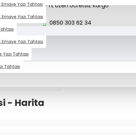
ik Emaye Yazı Tahtası
3.000 TL Üzeri Ücretsiz Kargo
ik Emaye Yazı Tahtası
0850 303 62 34
Tahtası
info@chalky.com.tr
ik Emaye Yazı Tahtası
e Yazı Tahtası
zı Tahtası
i - Harita