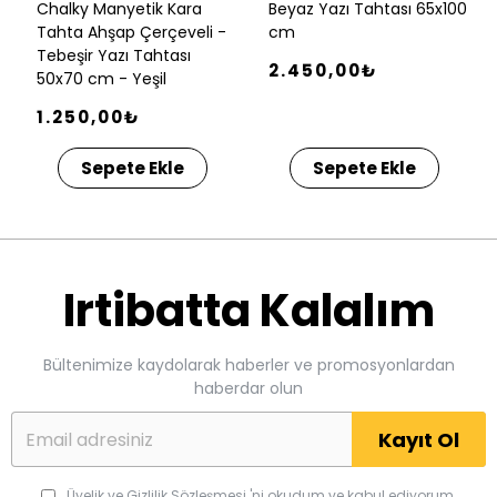
Chalky Manyetik Kara
Beyaz Yazı Tahtası 65x100
Tahta Ahşap Çerçeveli -
cm
Tebeşir Yazı Tahtası
2.450,00₺
50x70 cm - Yeşil
1.250,00₺
Sepete Ekle
Sepete Ekle
Irtibatta Kalalım
Bültenimize kaydolarak haberler ve promosyonlardan
haberdar olun
Kayıt Ol
Üyelik ve Gizlilik Sözleşmesi
'ni okudum ve kabul ediyorum.