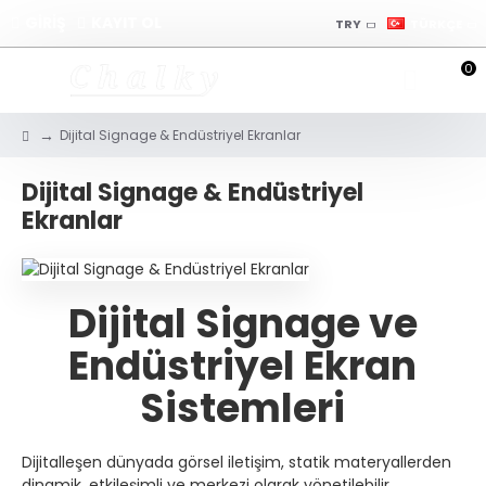
GİRİŞ
KAYIT OL
TRY
TÜRKÇE
0
Dijital Signage & Endüstriyel Ekranlar
Dijital Signage & Endüstriyel
Ekranlar
Dijital Signage ve
Endüstriyel Ekran
Sistemleri
Dijitalleşen dünyada görsel iletişim, statik materyallerden
dinamik, etkileşimli ve merkezi olarak yönetilebilir