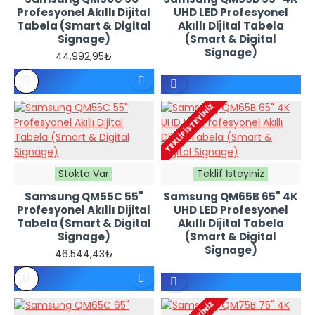
Profesyonel Akıllı Dijital
UHD LED Profesyonel
Tabela (Smart & Digital
Akıllı Dijital Tabela
Signage)
(Smart & Digital
Signage)
44.992,95₺
REFERANS
FIYATTIR -
TEKLIF İSTEYINIZ
TEKLIF
İSTEYINIZ
Stokta Var
Teklif İsteyiniz
Samsung QM55C 55"
Samsung QM65B 65" 4K
Profesyonel Akıllı Dijital
UHD LED Profesyonel
Tabela (Smart & Digital
Akıllı Dijital Tabela
Signage)
(Smart & Digital
Signage)
46.544,43₺
REFERANS
FIYATTIR -
TEKLIF
İSTEYINIZ