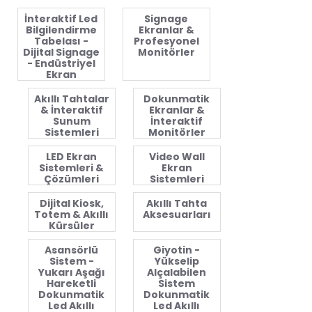
İnteraktif Led
Signage
Bilgilendirme
Ekranlar &
Tabelası -
Profesyonel
Dijital Signage
Monitörler
- Endüstriyel
Ekran
Akıllı Tahtalar
Dokunmatik
& İnteraktif
Ekranlar &
Sunum
İnteraktif
Sistemleri
Monitörler
LED Ekran
Video Wall
Sistemleri &
Ekran
Çözümleri
Sistemleri
Dijital Kiosk,
Akıllı Tahta
Totem & Akıllı
Aksesuarları
Kürsüler
Asansörlü
Giyotin -
Sistem -
Yükselip
Yukarı Aşağı
Alçalabilen
Hareketli
Sistem
Dokunmatik
Dokunmatik
Led Akıllı
Led Akıllı