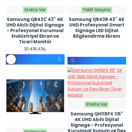
Stokta Var
Teklif İsteyiniz
Samsung QB43C 43" 4K
Samsung QB43R 43" 4K
REFERANS
UHD Akıllı Dijital Signage
UHD Profesyonel Smart
FIYATTIR -
- Profesyonel Kurumsal
Signage LED Dijital
TEKLIF
İSTEYINIZ
Endüstriyel Ekran ve
Bilgilendirme Ekranı
Ticari Monitör
30.418,43₺
Stokta Var
Samsung QH115FX 115"
4K UHD Akıllı Dijital
Signage - Profesyonel
Kurumsal Sunum ve Dev
Stokta Var