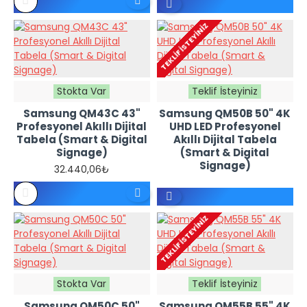
REFERANS
FIYATTIR -
TEKLIF İSTEYINIZ
TEKLIF
İSTEYINIZ
Stokta Var
Teklif İsteyiniz
Samsung QM43C 43"
Samsung QM50B 50" 4K
Profesyonel Akıllı Dijital
UHD LED Profesyonel
Tabela (Smart & Digital
Akıllı Dijital Tabela
Signage)
(Smart & Digital
Signage)
32.440,06₺
REFERANS
FIYATTIR -
TEKLIF İSTEYINIZ
TEKLIF
İSTEYINIZ
Stokta Var
Teklif İsteyiniz
Samsung QM50C 50"
Samsung QM55B 55" 4K