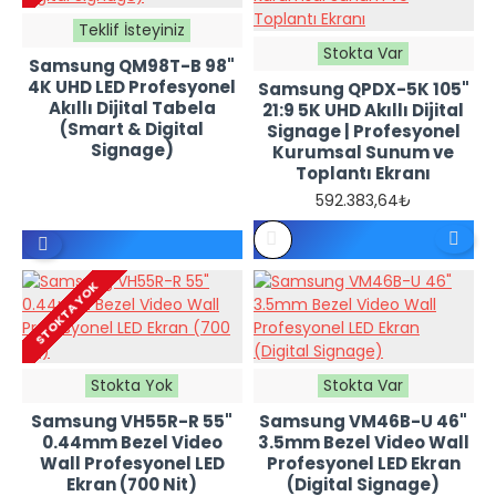
Teklif İsteyiniz
Stokta Var
Samsung QM98T-B 98"
4K UHD LED Profesyonel
Samsung QPDX-5K 105"
Akıllı Dijital Tabela
21:9 5K UHD Akıllı Dijital
(Smart & Digital
Signage | Profesyonel
Signage)
Kurumsal Sunum ve
Toplantı Ekranı
592.383,64₺
REFERANS
FIYATTIR -
TEKLIF
İSTEYINIZ
STOKTA YOK
Stokta Yok
Stokta Var
Samsung VH55R-R 55"
Samsung VM46B-U 46"
0.44mm Bezel Video
3.5mm Bezel Video Wall
Wall Profesyonel LED
Profesyonel LED Ekran
Ekran (700 Nit)
(Digital Signage)