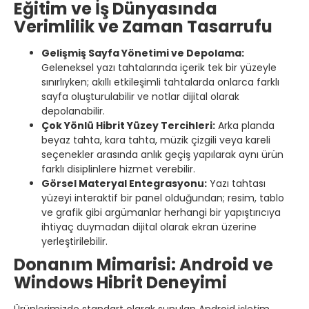
Eğitim ve İş Dünyasında
Verimlilik ve Zaman Tasarrufu
Gelişmiş Sayfa Yönetimi ve Depolama:
Geleneksel yazı tahtalarında içerik tek bir yüzeyle
sınırlıyken; akıllı etkileşimli tahtalarda onlarca farklı
sayfa oluşturulabilir ve notlar dijital olarak
depolanabilir.
Çok Yönlü Hibrit Yüzey Tercihleri:
Arka planda
beyaz tahta, kara tahta, müzik çizgili veya kareli
seçenekler arasında anlık geçiş yapılarak aynı ürün
farklı disiplinlere hizmet verebilir.
Görsel Materyal Entegrasyonu:
Yazı tahtası
yüzeyi interaktif bir panel olduğundan; resim, tablo
ve grafik gibi argümanlar herhangi bir yapıştırıcıya
ihtiyaç duymadan dijital olarak ekran üzerine
yerleştirilebilir.
Donanım Mimarisi: Android ve
Windows Hibrit Deneyimi
Ürünlerimizde standart olarak sunulan Android işletim