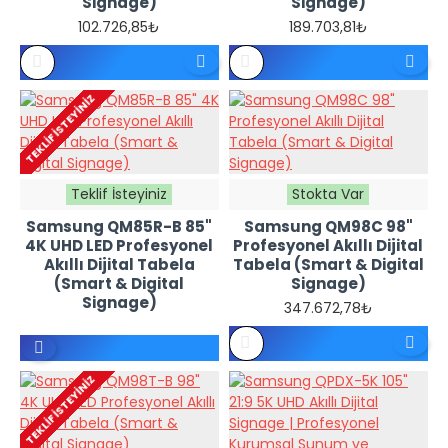
Signage)
Signage)
102.726,85₺
189.703,81₺
REFERANS
REFERANS
FIYATTIR -
FIYATTIR -
TEKLIF İSTEYINIZ
TEKLIF
TEKLIF
İSTEYINIZ
İSTEYINIZ
Teklif İsteyiniz
Stokta Var
Samsung QM85R-B 85"
Samsung QM98C 98"
4K UHD LED Profesyonel
Profesyonel Akıllı Dijital
Akıllı Dijital Tabela
Tabela (Smart & Digital
(Smart & Digital
Signage)
Signage)
347.672,78₺
REFERANS
FIYATTIR -
TEKLIF İSTEYINIZ
TEKLIF
İSTEYINIZ