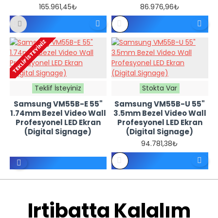
165.961,45₺
86.976,96₺
REFERANS
REFERANS
FIYATTIR -
FIYATTIR -
TEKLIF İSTEYINIZ
TEKLIF
TEKLIF
İSTEYINIZ
İSTEYINIZ
Teklif İsteyiniz
Stokta Var
Samsung VM55B-E 55"
Samsung VM55B-U 55"
1.74mm Bezel Video Wall
3.5mm Bezel Video Wall
Profesyonel LED Ekran
Profesyonel LED Ekran
(Digital Signage)
(Digital Signage)
94.781,38₺
REFERANS
FIYATTIR -
TEKLIF
İSTEYINIZ
Irtibatta Kalalım