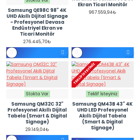
Ekran Ticari Monitör
Samsung QE98C 98" 4K
967.559,94₺
REFERANS
REFERANS
UHD Akıllı Dijital Signage
FIYATTIR -
FIYATTIR -
- Profesyonel Devasa
TEKLIF
TEKLIF
İSTEYINIZ
İSTEYINIZ
Endüstriyel Ekran ve
Ticari Monitör
276.445,70₺
TEKLIF İSTEYINIZ
Stokta Var
Teklif İsteyiniz
Samsung QM32C 32"
Samsung QM43B 43" 4K
Profesyonel Akıllı Dijital
UHD LED Profesyonel
Tabela (Smart & Digital
Akıllı Dijital Tabela
Signage)
(Smart & Digital
Signage)
29.149,04₺