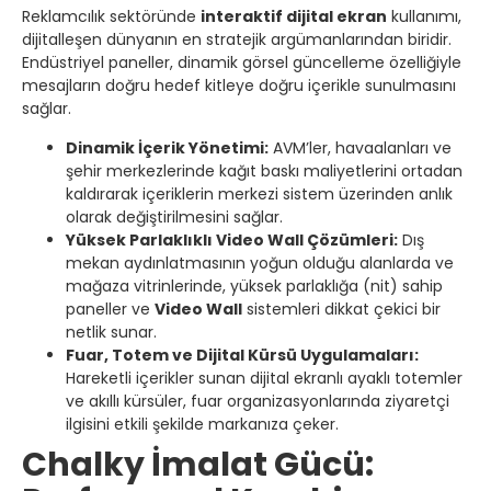
Reklamcılık sektöründe
interaktif dijital ekran
kullanımı,
dijitalleşen dünyanın en stratejik argümanlarından biridir.
Endüstriyel paneller, dinamik görsel güncelleme özelliğiyle
mesajların doğru hedef kitleye doğru içerikle sunulmasını
sağlar.
Dinamik İçerik Yönetimi:
AVM’ler, havaalanları ve
şehir merkezlerinde kağıt baskı maliyetlerini ortadan
kaldırarak içeriklerin merkezi sistem üzerinden anlık
olarak değiştirilmesini sağlar.
Yüksek Parlaklıklı Video Wall Çözümleri:
Dış
mekan aydınlatmasının yoğun olduğu alanlarda ve
mağaza vitrinlerinde, yüksek parlaklığa (nit) sahip
paneller ve
Video Wall
sistemleri dikkat çekici bir
netlik sunar.
Fuar, Totem ve Dijital Kürsü Uygulamaları:
Hareketli içerikler sunan dijital ekranlı ayaklı totemler
ve akıllı kürsüler, fuar organizasyonlarında ziyaretçi
ilgisini etkili şekilde markanıza çeker.
Chalky İmalat Gücü: