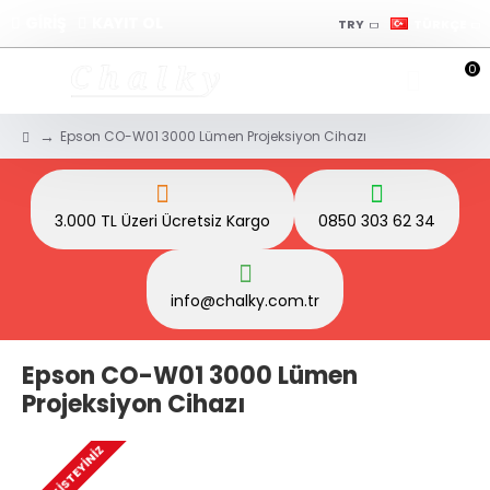
GİRİŞ
KAYIT OL
TRY
TÜRKÇE
0
Epson CO-W01 3000 Lümen Projeksiyon Cihazı
3.000 TL Üzeri Ücretsiz Kargo
0850 303 62 34
info@chalky.com.tr
Epson CO-W01 3000 Lümen
Projeksiyon Cihazı
TEKLIF İSTEYINIZ