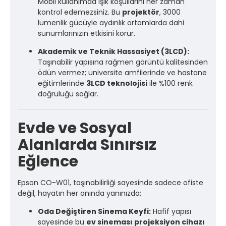
Mobil kullanımda ışık koşullarını her zaman
kontrol edemezsiniz. Bu
projektör
, 3000
lümenlik gücüyle aydınlık ortamlarda dahi
sunumlarınızın etkisini korur.
Akademik ve Teknik Hassasiyet (3LCD):
Taşınabilir yapısına rağmen görüntü kalitesinden
ödün vermez; üniversite amfilerinde ve hastane
eğitimlerinde
3LCD teknolojisi
ile %100 renk
doğruluğu sağlar.
Evde ve Sosyal
Alanlarda Sınırsız
Eğlence
Epson CO-W01, taşınabilirliği sayesinde sadece ofiste
değil, hayatın her anında yanınızda:
Oda Değiştiren Sinema Keyfi:
Hafif yapısı
sayesinde bu
ev sineması projeksiyon cihazı