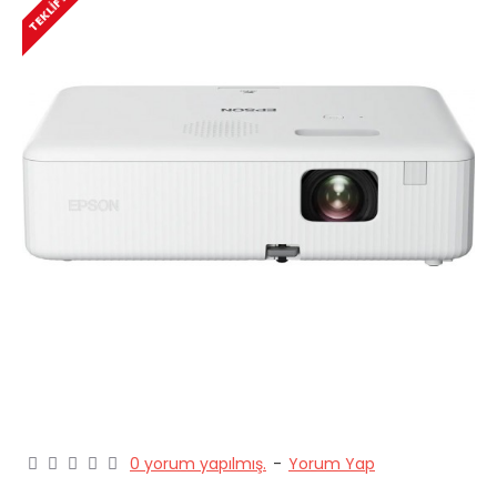
0 yorum yapılmış.
-
Yorum Yap