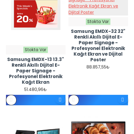
Stokta Var
Samsung EMDX-32 32"
Renkli Akıllı Dijital E-
Paper Signage -
Profesyonel Elektronik
Stokta Var
Kağıt Ekran ve Dijital
Samsung EMDX-13 13.3"
Poster
REFERANS
REFERANS
Renkli Akıllı Dijital E-
88.857,55₺
FIYATTIR -
FIYATTIR -
Paper Signage -
TEKLIF
TEKLIF
İSTEYINIZ
İSTEYINIZ
Profesyonel Elektronik
Kağıt Ekran
51.480,96₺