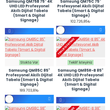
Samsung QM75B 75" 4K
Samsung QM75C 75"
UHD LED Profesyonel
Profesyonel Akıllı Dijital
Akıllı Dijital Tabela
Tabela (Smart & Digital
(Smart & Digital
Signage)
Signage)
102.726,85₺
REFERANS
FIYATTIR -
TEKLIF İSTEYINIZ
TEKLIF
İSTEYINIZ
Stokta Var
Teklif İsteyiniz
Samsung QM85C 85"
Samsung QM85R-B 85"
Profesyonel Akıllı Dijital
4K UHD LED Profesyonel
Tabela (Smart & Digital
Akıllı Dijital Tabela
Signage)
(Smart & Digital
Signage)
189.703,81₺
REFERANS
FIYATTIR -
TEKLIF