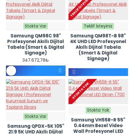
TEKLIF İSTEYINIZ
İSTEYINIZ
Stokta Var
Teklif İsteyiniz
Samsung QM98C 98"
Samsung QM98T-B 98"
Profesyonel Akıllı Dijital
4K UHD LED Profesyonel
Tabela (Smart & Digital
Akıllı Dijital Tabela
Signage)
(Smart & Digital
Signage)
347.672,78₺
REFERANS
FIYATTIR -
TEKLIF
STOKTA YOK
İSTEYINIZ
Stokta Yok
Stokta Var
Samsung VH55R-R 55"
0.44mm Bezel Video
Samsung QPDX-5K 105"
Wall Profesyonel LED
21:9 5K UHD Akıllı Dijital