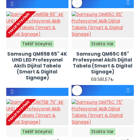
REFERANS
FIYATTIR -
TEKLIF İSTEYINIZ
TEKLIF
İSTEYINIZ
Teklif İsteyiniz
Stokta Var
Samsung QM65B 65" 4K
Samsung QM65C 65"
UHD LED Profesyonel
Profesyonel Akıllı Dijital
Akıllı Dijital Tabela
Tabela (Smart & Digital
(Smart & Digital
Signage)
Signage)
69.581,57₺
REFERANS
FIYATTIR -
TEKLIF İSTEYINIZ
TEKLIF
İSTEYINIZ
Teklif İsteyiniz
Stokta Var