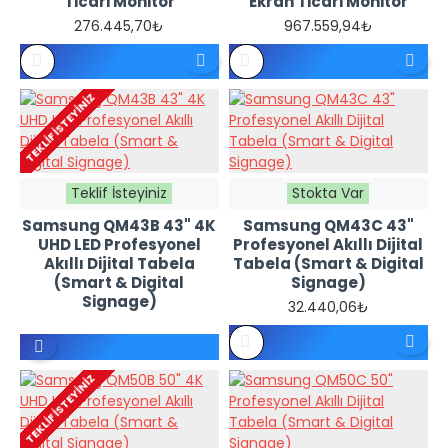
Ticari Monitör
Ekran Ticari Monitör
276.445,70₺
967.559,94₺
REFERANS
REFERANS
FIYATTIR -
FIYATTIR -
TEKLIF
TEKLIF
İSTEYINIZ
İSTEYINIZ
TEKLIF İSTEYINIZ
Teklif İsteyiniz
Stokta Var
Samsung QM43B 43" 4K
Samsung QM43C 43"
UHD LED Profesyonel
Profesyonel Akıllı Dijital
Akıllı Dijital Tabela
Tabela (Smart & Digital
(Smart & Digital
Signage)
Signage)
32.440,06₺
REFERANS
FIYATTIR -
TEKLIF İSTEYINIZ
TEKLIF
İSTEYINIZ