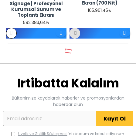
Ekran (700 Nit)
Signage | Profesyonel
Kurumsal Sunum ve
165.961,45₺
Toplantı Ekranı
592.383,64₺
REFERANS
REFERANS
FIYATTIR -
FIYATTIR -
TEKLIF
TEKLIF
İSTEYINIZ
İSTEYINIZ
Irtibatta Kalalım
Bültenimize kaydolarak haberler ve promosyonlardan
haberdar olun
Kayıt Ol
Üyelik ve Gizlilik Sözleşmesi
'ni okudum ve kabul ediyorum.