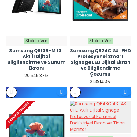
Stokta Var
Stokta Var
Samsung QB13R-M 13"
Samsung QB24C 24" FHD
REFERANS
REFERANS
Akıllı Dijital
Profesyonel Smart
FIYATTIR -
FIYATTIR -
Bilgilendirme ve Sunum
Signage LED Dijital Ekran
TEKLIF
TEKLIF
İSTEYINIZ
İSTEYINIZ
Ekranı
ve Bilgilendirme
Çözümü
20.545,37₺
21.391,63₺
TEKLIF İSTEYINIZ