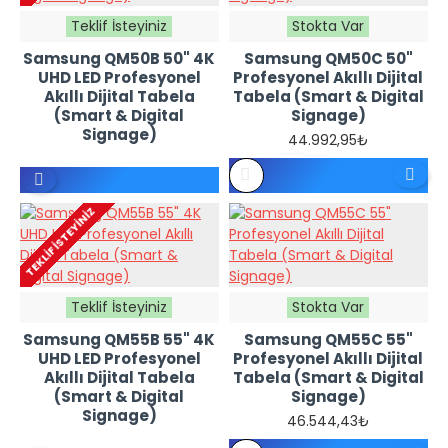
Teklif İsteyiniz
Stokta Var
Samsung QM50B 50" 4K
Samsung QM50C 50"
UHD LED Profesyonel
Profesyonel Akıllı Dijital
Akıllı Dijital Tabela
Tabela (Smart & Digital
(Smart & Digital
Signage)
Signage)
44.992,95₺
REFERANS
FIYATTIR -
TEKLIF İSTEYINIZ
TEKLIF
İSTEYINIZ
Teklif İsteyiniz
Stokta Var
Samsung QM55B 55" 4K
Samsung QM55C 55"
UHD LED Profesyonel
Profesyonel Akıllı Dijital
Akıllı Dijital Tabela
Tabela (Smart & Digital
(Smart & Digital
Signage)
Signage)
46.544,43₺