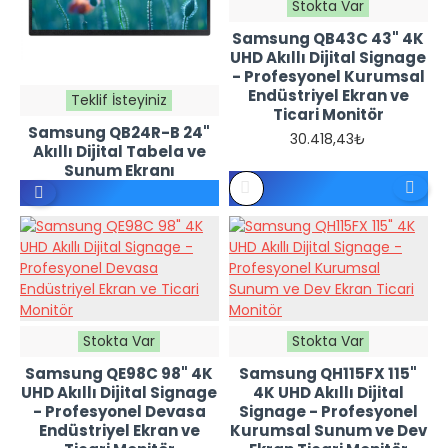
Stokta Var
Samsung QB43C 43" 4K
UHD Akıllı Dijital Signage
- Profesyonel Kurumsal
Endüstriyel Ekran ve
Teklif İsteyiniz
Ticari Monitör
Samsung QB24R-B 24"
30.418,43₺
REFERANS
Akıllı Dijital Tabela ve
FIYATTIR -
Sunum Ekranı
TEKLIF
İSTEYINIZ
Stokta Var
Stokta Var
Samsung QE98C 98" 4K
Samsung QH115FX 115"
UHD Akıllı Dijital Signage
4K UHD Akıllı Dijital
- Profesyonel Devasa
Signage - Profesyonel
Endüstriyel Ekran ve
Kurumsal Sunum ve Dev