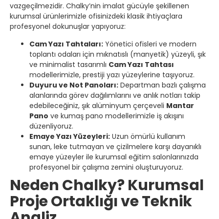
vazgeçilmezidir. Chalky’nin imalat gücüyle şekillenen
kurumsal ürünlerimizle ofisinizdeki klasik ihtiyaçlara
profesyonel dokunuşlar yapıyoruz:
Cam Yazı Tahtaları:
Yönetici ofisleri ve modern
toplantı odaları için mıknatıslı (manyetik) yüzeyli, şık
ve minimalist tasarımlı
Cam Yazı Tahtası
modellerimizle, prestiji yazı yüzeylerine taşıyoruz.
Duyuru ve Not Panoları:
Departman bazlı çalışma
alanlarında görev dağılımlarını ve anlık notları takip
edebileceğiniz, şık alüminyum çerçeveli
Mantar
Pano
ve kumaş pano modellerimizle iş akışını
düzenliyoruz.
Emaye Yazı Yüzeyleri:
Uzun ömürlü kullanım
sunan, leke tutmayan ve çizilmelere karşı dayanıklı
emaye yüzeyler ile kurumsal eğitim salonlarınızda
profesyonel bir çalışma zemini oluşturuyoruz.
Neden Chalky? Kurumsal
Proje Ortaklığı ve Teknik
Analiz