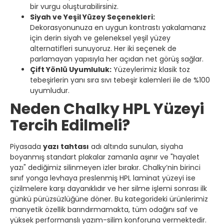
bir vurgu oluşturabilirsiniz.
Siyah ve Yeşil Yüzey Seçenekleri:
Dekorasyonunuza en uygun kontrastı yakalamanız
için derin siyah ve geleneksel yeşil yüzey
alternatifleri sunuyoruz. Her iki seçenek de
parlamayan yapısıyla her açıdan net görüş sağlar.
Çift Yönlü Uyumluluk:
Yüzeylerimiz klasik toz
tebeşirlerin yanı sıra sıvı tebeşir kalemleri ile de %100
uyumludur.
Neden Chalky HPL Yüzeyi
Tercih Edilmeli?
Piyasada
yazı tahtası
adı altında sunulan, siyaha
boyanmış standart plakalar zamanla aşınır ve "hayalet
yazı" dediğimiz silinmeyen izler bırakır. Chalky’nin birinci
sınıf yonga levhaya preslenmiş HPL laminat yüzeyi ise
çizilmelere karşı dayanıklıdır ve her silme işlemi sonrası ilk
günkü pürüzsüzlüğüne döner. Bu kategorideki ürünlerimiz
manyetik özellik barındırmamakta, tüm odağını saf ve
yüksek performanslı yazım-silim konforuna vermektedir.