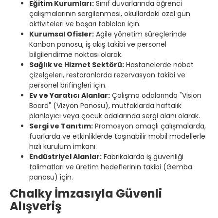
Eğitim Kurumları:
Sınıf duvarlarında öğrenci
çalışmalarının sergilenmesi, okullardaki özel gün
aktiviteleri ve başarı tabloları için.
Kurumsal Ofisler:
Agile yönetim süreçlerinde
Kanban panosu, iş akış takibi ve personel
bilgilendirme noktası olarak.
Sağlık ve Hizmet Sektörü:
Hastanelerde nöbet
çizelgeleri, restoranlarda rezervasyon takibi ve
personel brifingleri için.
Ev ve Yaratıcı Alanlar:
Çalışma odalarında "Vision
Board" (Vizyon Panosu), mutfaklarda haftalık
planlayıcı veya çocuk odalarında sergi alanı olarak.
Sergi ve Tanıtım:
Promosyon amaçlı çalışmalarda,
fuarlarda ve etkinliklerde taşınabilir mobil modellerle
hızlı kurulum imkanı.
Endüstriyel Alanlar:
Fabrikalarda iş güvenliği
talimatları ve üretim hedeflerinin takibi (Gemba
panosu) için.
Chalky İmzasıyla Güvenli
Alışveriş