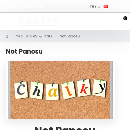
GİRİŞ
KAYIT OL
TRY
TÜRKÇE
0
YAZI TAHTASI & PANO
Not Panosu
Not Panosu