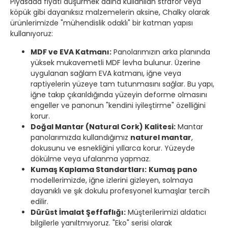
Piyasada fiyatı düşürmek adına kullanılan strafor veya
köpük gibi dayanıksız malzemelerin aksine, Chalky olarak
ürünlerimizde "mühendislik odaklı" bir katman yapısı
kullanıyoruz:
MDF ve EVA Katmanı:
Panolarımızın arka planında
yüksek mukavemetli MDF levha bulunur. Üzerine
uygulanan sağlam EVA katmanı, iğne veya
raptiyelerin yüzeye tam tutunmasını sağlar. Bu yapı,
iğne takıp çıkarıldığında yüzeyin deforme olmasını
engeller ve panonun "kendini iyileştirme" özelliğini
korur.
Doğal Mantar (Natural Cork) Kalitesi:
Mantar
panolarımızda kullandığımız
naturel mantar
,
dokusunu ve esnekliğini yıllarca korur. Yüzeyde
dökülme veya ufalanma yapmaz.
Kumaş Kaplama Standartları:
Kumaş pano
modellerimizde, iğne izlerini gizleyen, solmaya
dayanıklı ve şık dokulu profesyonel kumaşlar tercih
edilir.
Dürüst İmalat Şeffaflığı:
Müşterilerimizi aldatıcı
bilgilerle yanıltmıyoruz. "Eko" serisi olarak