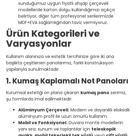
sunduğumuz uygun fiyatlı ahşap çerçeveli
modellerde karton dolgu kullandığımızı açıkça
belirtiyor, diğer tüm profesyonel serilerimizde
MDF+EVA sağlamlığından taviz vermiyoruz.
Ürün Kategorileri ve
Varyasyonlar
Kullanım alanınıza ve estetik tercihinize göre iki ana
başlıkta çeşitlenen panolarımız, farklı konstrüksiyon
yapılarıyla sunulmaktadır:
1. Kumaş Kaplamalı Not Panoları
Kurumsal estetiği ön plana çıkaran
kumaş pano
serimiz,
şu formlarda imal edilmektedir:
Alüminyum Çerçeveli:
Modern ve dayanıklı eloksallı
alüminyum profil ile uzun ömürlü kullanım.
Mobil ve Fonksiyonel:
Duvara monte modellerin
yanı sıra; sunum ve toplantılar için
teleskopik
ayaklı
,
mobil tekerlekli tek yüzlü
veya
çift yüzlü