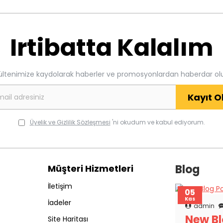
Irtibatta Kalalım
ültenimize kaydolarak haberler ve promosyonlardan haberdar ol
Kayıt O
Üyelik ve Gizlilik Sözleşmesi
'ni okudum ve kabul ediyorum.
Blog
Müşteri Hizmetleri
İletişim
05
Kas
İadeler
admin
New Bl
Site Haritası