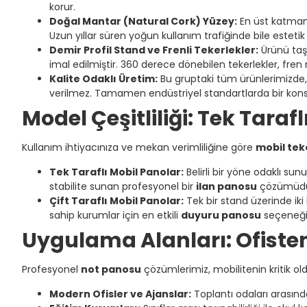
korur.
Doğal Mantar (Natural Cork) Yüzey:
En üst katman
Uzun yıllar süren yoğun kullanım trafiğinde bile este
Demir Profil Stand ve Frenli Tekerlekler:
Ürünü taşı
imal edilmiştir. 360 derece dönebilen tekerlekler, fre
Kalite Odaklı Üretim:
Bu gruptaki tüm ürünlerimizde
verilmez. Tamamen endüstriyel standartlarda bir kons
Model Çeşitliliği: Tek Tarafl
Kullanım ihtiyacınıza ve mekan verimliliğine göre
mobil tek
Tek Taraflı Mobil Panolar:
Belirli bir yöne odaklı su
stabilite sunan profesyonel bir
ilan panosu
çözümüdü
Çift Taraflı Mobil Panolar:
Tek bir stand üzerinde iki
sahip kurumlar için en etkili
duyuru panosu
seçeneğid
Uygulama Alanları: Ofiste
Profesyonel
not panosu
çözümlerimiz, mobilitenin kritik ol
Modern Ofisler ve Ajanslar:
Toplantı odaları arasında