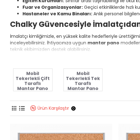
Eğitim Kurumları:
Sınıflar arası taşınabilirliği ile oku
Fuar ve Organizasyonlar:
Geçici etkinliklerde hızlı k
Hastaneler ve Kamu Binaları:
Anlık personel bilgilen
Chalky Güvencesiyle İmalatçıda
İmalatçı kimliğimizle, en yüksek kalite hedefleriyle ürettiğim
inceleyebilirsiniz. İhtiyacınıza uygun
mantar pano
modelleri
teknik ekibimizden destek alabilirsiniz.
Mobil
Mobil
Tekerlekli Çift
Tekerlekli Tek
Taraflı
Taraflı
Mantar Pano
Mantar Pano
Ürün Karşılaştır
0