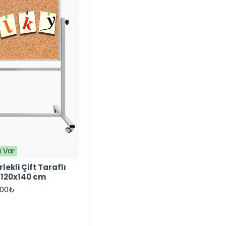
 Var
lekli Çift Taraflı
 120x140 cm
,00₺