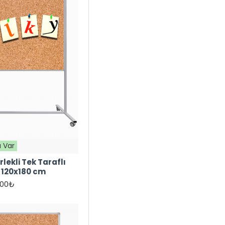
 Var
lekli Tek Taraflı
 120x180 cm
,00₺