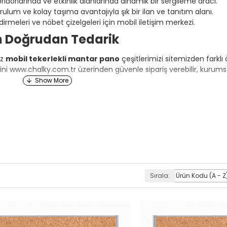
l koridorlarında ve etkinlik alanlarında dinamik bir sergileme aracı.
urulum ve kolay taşıma avantajıyla şık bir ilan ve tanıtım alanı.
dirmeleri ve nöbet çizelgeleri için mobil iletişim merkezi.
n Doğrudan Tedarik
iz
mobil tekerlekli mantar pano
çeşitlerimizi sitemizden farklı
ni www.chalky.com.tr üzerinden güvenle sipariş verebilir, kurumsal
Sırala: