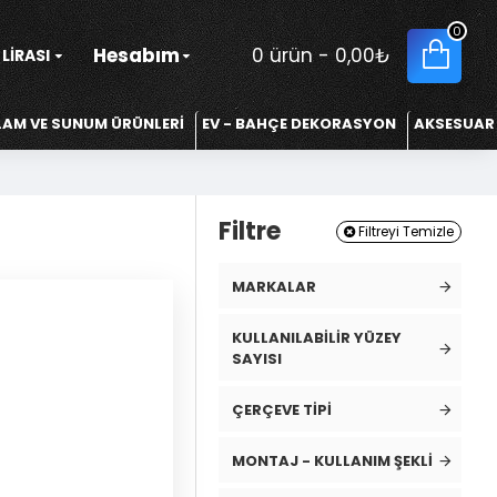
0
Hesabım
0 ürün - 0,00₺
LIRASI
LAM VE SUNUM ÜRÜNLERİ
EV - BAHÇE DEKORASYON
AKSESUAR
Filtre
Filtreyi Temizle
MARKALAR
KULLANILABILIR YÜZEY
SAYISI
ÇERÇEVE TIPI
MONTAJ - KULLANIM ŞEKLI