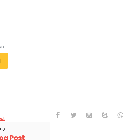
un
l
0
og Post