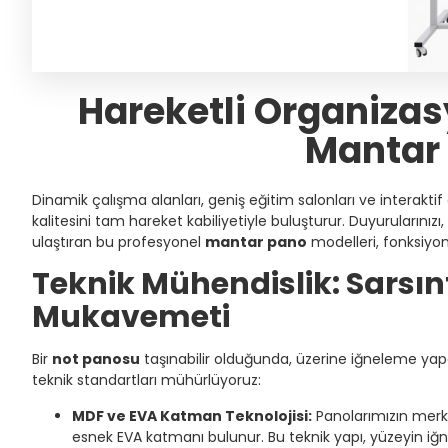
Hareketli Organizasy
Mantar
Dinamik çalışma alanları, geniş eğitim salonları ve interaktif of
kalitesini tam hareket kabiliyetiyle buluşturur. Duyurularını
ulaştıran bu profesyonel
mantar pano
modelleri, fonksiyone
Teknik Mühendislik: Sarsın
Mukavemeti
Bir
not panosu
taşınabilir olduğunda, üzerine iğneleme yap
teknik standartları mühürlüyoruz:
MDF ve EVA Katman Teknolojisi:
Panolarımızın merk
esnek EVA katmanı bulunur. Bu teknik yapı, yüzeyin iğne