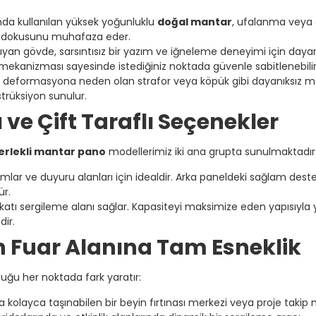
da kullanılan yüksek yoğunluklu
doğal mantar
, ufalanma veya
tik dokusunu muhafaza eder.
yan gövde, sarsıntısız bir yazım ve iğneleme deneyimi için dayanı
n mekanizması sayesinde istediğiniz noktada güvenle sabitlenebilir
, deformasyona neden olan strafor veya köpük gibi dayanıksız m
trüksiyon sunulur.
ı ve Çift Taraflı Seçenekler
erlekli mantar pano
modellerimiz iki ana grupta sunulmaktadır
numlar ve duyuru alanları için idealdir. Arka paneldeki sağlam dest
r.
 katı sergileme alanı sağlar. Kapasiteyi maksimize eden yapısıyla y
ir.
n Fuar Alanına Tam Esneklik
duğu her noktada fark yaratır:
 kolayca taşınabilen bir beyin fırtınası merkezi veya proje takip n