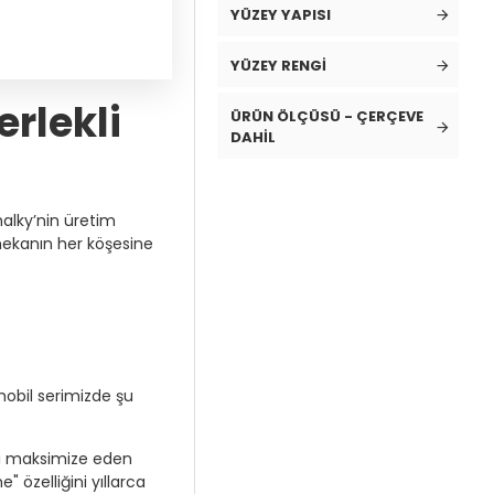
YÜZEY YAPISI
YÜZEY RENGI
erlekli
ÜRÜN ÖLÇÜSÜ - ÇERÇEVE
DAHIL
alky’nin üretim
 mekanın her köşesine
mobil serimizde şu
nı maksimize eden
 özelliğini yıllarca