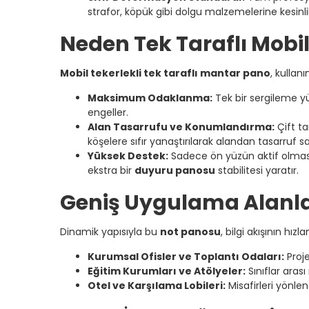
strafor, köpük gibi dolgu malzemelerine kesinli
Neden Tek Taraflı Mobi
Mobil tekerlekli tek taraflı mantar pano
, kullan
Maksimum Odaklanma:
Tek bir sergileme yü
engeller.
Alan Tasarrufu ve Konumlandırma:
Çift ta
köşelere sıfır yanaştırılarak alandan tasarruf sa
Yüksek Destek:
Sadece ön yüzün aktif olmas
ekstra bir
duyuru panosu
stabilitesi yaratır.
Geniş Uygulama Alanla
Dinamik yapısıyla bu
not panosu
, bilgi akışının hız
Kurumsal Ofisler ve Toplantı Odaları:
Proje
Eğitim Kurumları ve Atölyeler:
Sınıflar arası
Otel ve Karşılama Lobileri:
Misafirleri yönlen