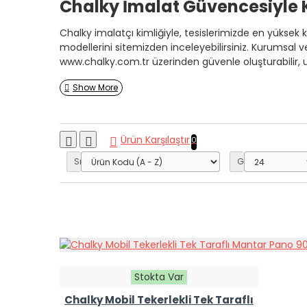
Chalky İmalat Güvencesiyle 
Chalky imalatçı kimliğiyle, tesislerimizde en yüksek 
modellerini sitemizden inceleyebilirsiniz. Kurumsal v
www.chalky.com.tr üzerinden güvenle oluşturabilir, u
Ürün Karşılaştır
0
Sırala:
Göster:
Stokta Var
Chalky Mobil Tekerlekli Tek Taraflı