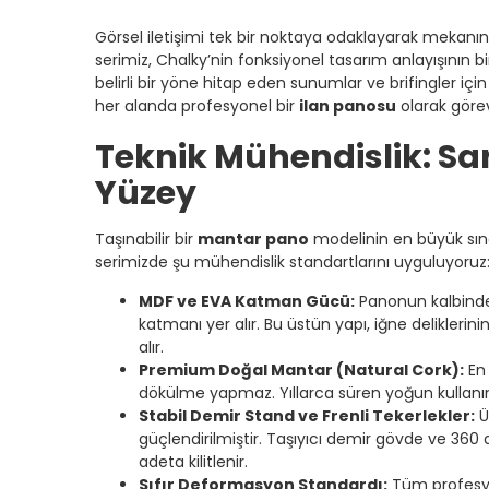
Görsel iletişimi tek bir noktaya odaklayarak mekan
serimiz, Chalky’nin fonksiyonel tasarım anlayışının 
belirli bir yöne hitap eden sunumlar ve brifingler için
her alanda profesyonel bir
ilan panosu
olarak görev 
Teknik Mühendislik: S
Yüzey
Taşınabilir bir
mantar pano
modelinin en büyük sınav
serimizde şu mühendislik standartlarını uyguluyoruz
MDF ve EVA Katman Gücü:
Panonun kalbinde
katmanı yer alır. Bu üstün yapı, iğne deliklerini
alır.
Premium Doğal Mantar (Natural Cork):
En 
dökülme yapmaz. Yıllarca süren yoğun kullanım
Stabil Demir Stand ve Frenli Tekerlekler:
Ü
güçlendirilmiştir. Taşıyıcı demir gövde ve 36
adeta kilitlenir.
Sıfır Deformasyon Standardı:
Tüm profesyo