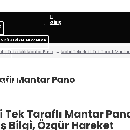
GİRİŞ
O
 ENDÜSTRİYEL EKRANLAR
obil Tekerlekli Mantar Pano
Mobil Tekerlekli Tek Taraflı Manta
LARI
R
raflı Mantar Pano
RÜNLERİ
ASYON
i Tek Taraflı Mantar Pan
 Bilgi, Özgür Hareket