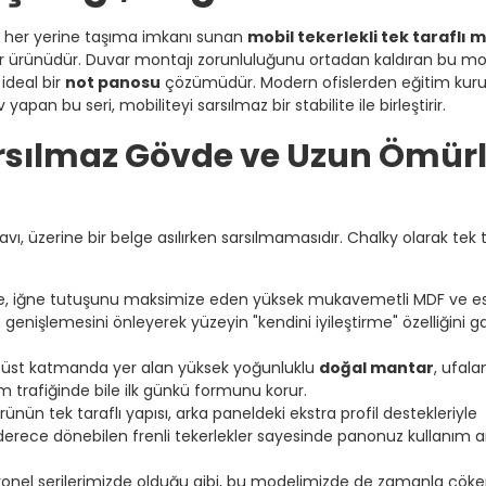
ın her yerine taşıma imkanı sunan
mobil tekerlekli tek taraflı
bir ürünüdür. Duvar montajı zorunluluğunu ortadan kaldıran bu mode
 ideal bir
not panosu
çözümüdür. Modern ofislerden eğitim kuru
yapan bu seri, mobiliteyi sarsılmaz bir stabilite ile birleştirir.
arsılmaz Gövde ve Uzun Ömür
ı, üzerine bir belge asılırken sarsılmamasıdır. Chalky olarak tek t
:
, iğne tutuşunu maksimize eden yüksek mukavemetli MDF ve e
n genişlemesini önleyerek yüzeyin "kendini iyileştirme" özelliğini ga
üst katmanda yer alan yüksek yoğunluklu
doğal mantar
, ufal
 trafiğinde bile ilk günkü formunu korur.
rünün tek taraflı yapısı, arka paneldeki ekstra profil destekleriyle
0 derece dönebilen frenli tekerlekler sayesinde panonuz kullanım
nel serilerimizde olduğu gibi, bu modelimizde de zamanla çöke