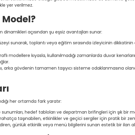
kle yer verilmez.
l Model?
ım dinamikleri açısından şu eşsiz avantajları sunar:
zeyi sunarak, toplantı veya eğitim sırasında izleyicinin dikkatinin
raflı modellere kıyasla, kullanılmadığı zamanlarda duvar kenarlar
ğlar.
ı, arka gövdenin tamamen taşıyıcı sisteme odaklanmasına olana
rı
landığı her ortamda fark yaratır:
 sunumları, hedef tabloları ve departman brifingleri için şık bir m
 rahatça taşınabilen, etkinlikler ve geçici sergiler için pratik bir ze
diren, günlük etkinlik veya menü bilgilerini sunan estetik bir ilan al