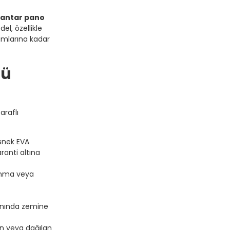
 mantar pano
l, özellikle
mlarına kadar
lü
araflı
snek EVA
ranti altına
anma veya
 anında zemine
n veya dağılan