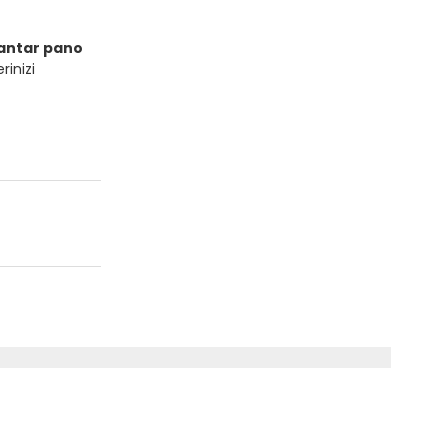
mantar pano
rinizi