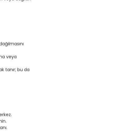
 dağılmasını
ına veya
k tanır; bu da
erkez.
min.
anı.