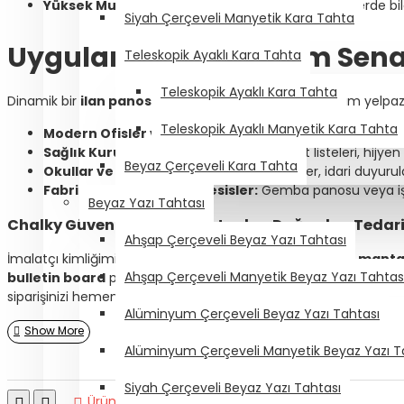
Yüksek Mukavemet:
Çerçeve yapısı, büyük ölçülerde bi
Siyah Çerçeveli Manyetik Kara Tahta
Uygulama ve Kullanım Sena
Teleskopik Ayaklı Kara Tahta
Teleskopik Ayaklı Kara Tahta
Dinamik bir
ilan panosu
arayanlar için geniş bir kullanım yelpa
Teleskopik Ayaklı Manyetik Kara Tahta
Modern Ofisler ve Plazalar:
Agile çalışma süreçleri, pers
Sağlık Kuruluşları ve Hastaneler:
Nöbet listeleri, hijyen
Beyaz Çerçeveli Kara Tahta
Okullar ve Üniversiteler:
Sınıf içi etkinlikler, idari duyur
Fabrika ve Endüstriyel Tesisler:
Gemba panosu veya iş gü
Beyaz Yazı Tahtası
Chalky Güvencesiyle İmalatçıdan Doğrudan Tedar
Ahşap Çerçeveli Beyaz Yazı Tahtası
İmalatçı kimliğimizle ürettiğimiz
alüminyum çerçeveli manta
Ahşap Çerçeveli Manyetik Beyaz Yazı Tahtas
bulletin board
projeleriniz ve özel ölçü talepleriniz için www.
siparişinizi hemen oluşturabilirsiniz.
Alüminyum Çerçeveli Beyaz Yazı Tahtası
Alüminyum Çerçeveli Manyetik Beyaz Yazı T
Siyah Çerçeveli Beyaz Yazı Tahtası
Ürün Karşılaştır
0