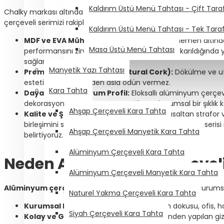
Kaldırım Üstü Menü Tahtası - Çift Taraf
Chalky markası altında ürettiğimiz her
duyuru panosu
, yılla
çerçeveli serimizi rakiplerinden ayıran farklar şunlardır:
Kaldırım Üstü Menü Tahtası - Tek Taraf
MDF ve EVA Mühendisliği:
Mantar yüzeyin hemen altında
Masa Üstü Menü Tahtası
performansını zirveye taşır. Bu yapı, iğneler çıkarıldığı
sağlar.
Manyetik Yazı Tahtası
Premium Doğal Mantar (Natural Cork):
Dökülme ve u
estetik görünümünden asla ödün vermez.
Kara Tahta
Dayanıklı Alüminyum Profil:
Eloksallı alüminyum çerçe
dekorasyonlarına tam uyum sağlayan kurumsal bir şıklık k
Ahşap Çerçeveli Kara Tahta
Kalite ve Şeffaflık:
Ürünlerimizde ömrü kısaltan strafor 
birleşimini standart olarak sunarken, fiyat odaklı Eko ser
Ahşap Çerçeveli Manyetik Kara Tahta
belirtiyoruz.
Alüminyum Çerçeveli Kara Tahta
Neden Alüminyum Çerçeveli 
Alüminyum Çerçeveli Manyetik Kara Tahta
Alüminyum çerçeveli duvara monte mantar pano
, kurums
Naturel Yakma Çerçeveli Kara Tahta
Kurumsal Estetik:
Gümüş gri alüminyum dokusu, ofis, has
Siyah Çerçeveli Kara Tahta
Kolay ve Gizli Montaj:
Köşe aparatları içinden yapılan g