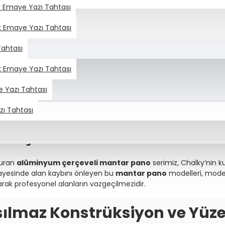
ik Emaye Yazı Tahtası
ik Emaye Yazı Tahtası
Tahtası
ar Pano
ik Emaye Yazı Tahtası
e Yazı Tahtası
zı Tahtası
 Hafızası: Alüminyum Çerçevel
no Çözümleri
turan
alüminyum çerçeveli mantar pano
serimiz, Chalky’nin 
ayesinde alan kaybını önleyen bu
mantar pano
modelleri, mod
rak profesyonel alanların vazgeçilmezidir.
sılmaz Konstrüksiyon ve Yüzey