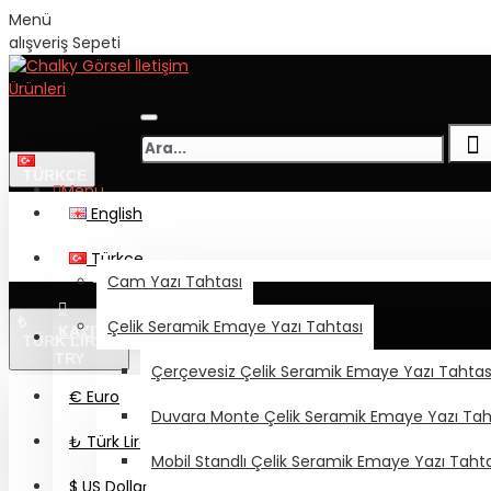
Menü
alışveriş Sepeti
TÜRKÇE
Menu
English
YAZI TAHTASI - PANO
Türkçe
GİRİŞ
Cam Yazı Tahtası
₺
Çelik Seramik Emaye Yazı Tahtası
KAYIT OL
TÜRK LIRASI
TRY
Çerçevesiz Çelik Seramik Emaye Yazı Tahtas
€
Euro
YAZI TAHTASI & PANO
Duvara Monte Çelik Seramik Emaye Yazı Tah
Not Panosu
₺
Türk Lirası
Mantar Pano
Mobil Standlı Çelik Seramik Emaye Yazı Tahta
Duvara Monte Mantar Pano
$
US Dollar