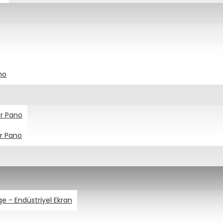
no
ar Pano
ar Pano
age - Endüstriyel Ekran