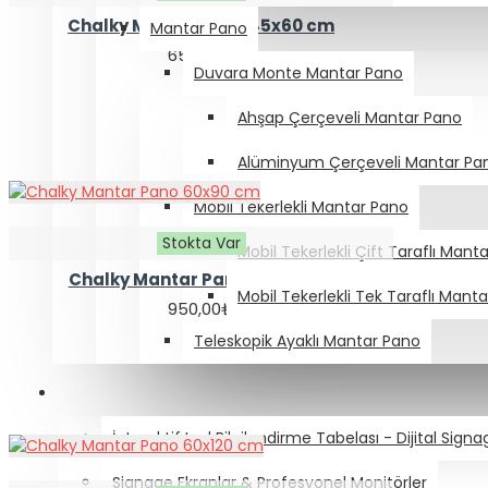
Chalky Mantar Pano 45x60 cm
Mantar Pano
650,00₺
Duvara Monte Mantar Pano
Ahşap Çerçeveli Mantar Pano
Alüminyum Çerçeveli Mantar Pa
Mobil Tekerlekli Mantar Pano
Stokta Var
Mobil Tekerlekli Çift Taraflı Mant
Chalky Mantar Pano 60x90 cm
Mobil Tekerlekli Tek Taraflı Mant
950,00₺
Teleskopik Ayaklı Mantar Pano
DİJİTAL SIGNAGE & ENDÜSTRİYEL EKRANLAR
İnteraktif Led Bilgilendirme Tabelası - Dijital Sign
Signage Ekranlar & Profesyonel Monitörler