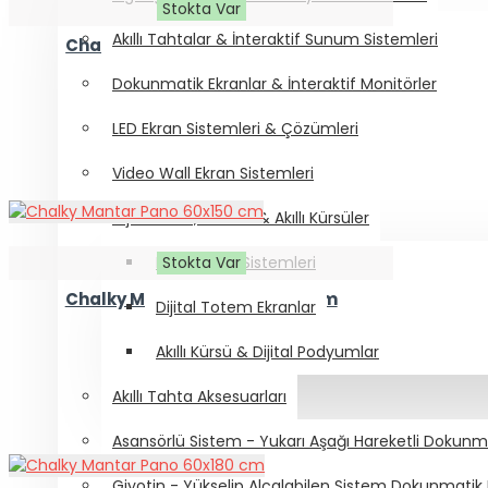
Stokta Var
Akıllı Tahtalar & İnteraktif Sunum Sistemleri
Chalky Mantar Pano 60x120 cm
1.650,00₺
Dokunmatik Ekranlar & İnteraktif Monitörler
LED Ekran Sistemleri & Çözümleri
Video Wall Ekran Sistemleri
Dijital Kiosk, Totem & Akıllı Kürsüler
Stokta Var
Dijital Kiosk Sistemleri
Chalky Mantar Pano 60x150 cm
Dijital Totem Ekranlar
1.950,00₺
Akıllı Kürsü & Dijital Podyumlar
Akıllı Tahta Aksesuarları
Asansörlü Sistem - Yukarı Aşağı Hareketli Dokunmat
Giyotin - Yükselip Alçalabilen Sistem Dokunmatik L