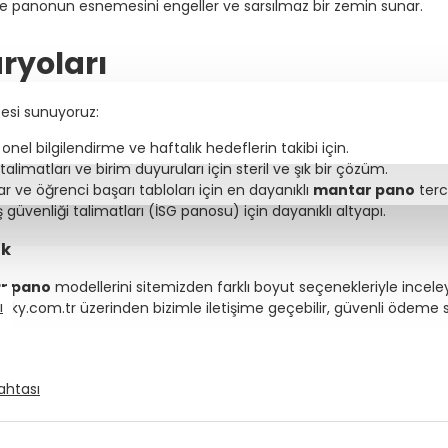
le panonun esnemesini engeller ve sarsılmaz bir zemin sunar.
ryoları
zesi sunuyoruz:
onel bilgilendirme ve haftalık hedeflerin takibi için.
 talimatları ve birim duyuruları için steril ve şık bir çözüm.
ular ve öğrenci başarı tabloları için en dayanıklı
mantar pano
terci
venliği talimatları (İSG panosu) için dayanıklı altyapı.
ik
r pano
modellerini sitemizden farklı boyut seçenekleriyle inceley
ı
chalky.com.tr üzerinden bizimle iletişime geçebilir, güvenli ödeme 
ahtası