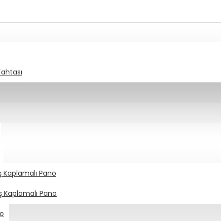
Tahtası
aş Kaplamalı Pano
aş Kaplamalı Pano
no