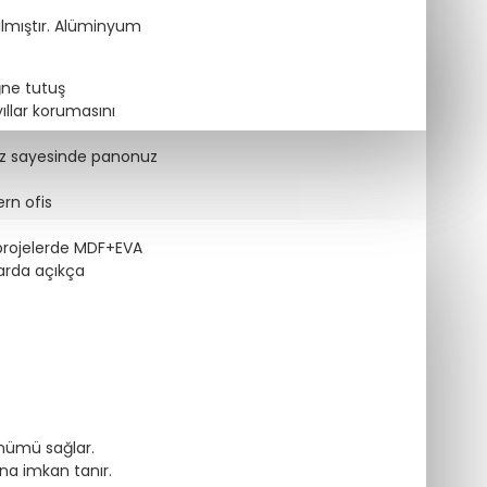
ılmıştır. Alüminyum
ğne tutuş
ıllar korumasını
z sayesinde panonuz
rn ofis
 projelerde MDF+EVA
larda açıkça
ümü sağlar.
na imkan tanır.