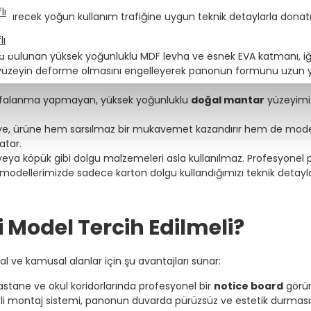
lı
rca sürecek yoğun kullanım trafiğine uygun teknik detaylarla donat
lı
 bulunan yüksek yoğunluklu MDF levha ve esnek EVA katmanı, i
nda yüzeyin deforme olmasını engelleyerek panonun formunu uzun y
falanma yapmayan, yüksek yoğunluklu
doğal mantar
yüzeyimi
ve, ürüne hem sarsılmaz bir mukavemet kazandırır hem de mode
atar.
veya köpük gibi dolgu malzemeleri asla kullanılmaz. Profesyonel
isi modellerimizde sadece karton dolgu kullandığımızı teknik detay
Model Tercih Edilmeli?
al ve kamusal alanlar için şu avantajları sunar:
tane ve okul koridorlarında profesyonel bir
notice board
görün
izli montaj sistemi, panonun duvarda pürüzsüz ve estetik durması