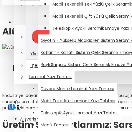
Alüminyum Çerçeveli Mantar Pano
Mobil Tekerlekli Tek Yüzlü Çelik Seram
Mobil Tekerlekli Çift Yüzlü Çelik Seram
Hesabım
Teleskopik Ayaklı Seramik Emaye Yazı 
Alüminyum Çerçeveli Mant
Giriş Yap
Giyotin - Yükselip Alçalabilen Sistem Seram
Katlanır - Kanatlı Sistem Çelik Seramik Emay
Yeni Müşteri - Kayıt Ol
Raylı Sürgülü Sistem Çelik Seramik Emaye Ya
Modern Ofislerin Kurumsal
Hesabım
Laminat Yazı Tahtası
Pa
Siparişler
Duvara Monte Laminat Yazı Tahtası
0 ürün - 0,00₺
Endüstriyel dayanıklılığı doğal mantarın fonksiyonelliğiyle buluş
Mobil Tekerlekli Laminat Yazı Tahtası
sunduğu en estetik çözümlerden biridir. Duvara monte yapısı s
profilleriyle hem bir
ilan panosu
hem de şık bir
not panosu
ola
0
Teleskopik Ayaklı Laminat Yazı Tahtası
Alışveriş sepetiniz boş!
Üretim Standartlarımız: Sar
Menü Tahtası