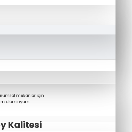
i Mantar
kurumsal mekanlar için
ern alüminyum
 Kalitesi