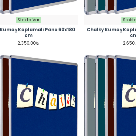
Stokta Var
Stokta
 Kumaş Kaplamalı Pano 60x180
Chalky Kumaş Kapl
cm
c
2.350,00₺
2.650