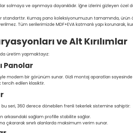
ar solmaya ve aşınmaya dayanıklıdır. İğne izlerini gizleyen özel
bir standarttır. Kumaş pano koleksiyonumuzun tamamında, ürün 
verilmez. Tüm serilerimizde MDF+EVA katmanlı yapı korunarak, k
asyonları ve Alt Kırılımlar
nda üretim yapmaktayız:
ı Panolar
iyle modern bir görünüm sunar. Gizli montaj aparatları sayesinde
 tercih edilen klasiktir.
r
n bu seri, 360 derece dönebilen frenli tekerlek sistemine sahiptir:
en arkasındaki sağlam profille stabilite sağlar.
ına çıkararak sınırlı alanlarda maksimum verim sunar.
ar