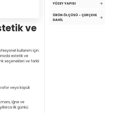
YÜZEY YAPISI
ÜRÜN ÖLÇÜSÜ - ÇERÇEVE
DAHIL
tetik ve
ofesyonel kullanım için
ınızda estetik ve
k seçenekleri ve farklı
strafor veya köpük
tmanı, iğne ve
ıllarca ilk günkü