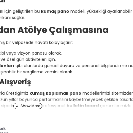
 için geliştirilen bu
kumaş pano
modeli, yüksekliği ayarlanabilir
mkanı sağlar.
dan Atölye Çalışmasına
ş bir yelpazede hayatı kolaylaştırır:
ibi veya vizyon panosu olarak.
 ve özel gün aktiviteleri için.
lonları
gibi alanlarda güncel duyuru ve personel bilgilendirme no
ınabilir bir sergileme zemini olarak.
Alışveriş
rla ürettiğimiz
kumaş kaplamalı pano
modellerimizi sitemizde
, uzun yıllar boyunca performansını kaybetmeyecek şekilde tasarla
parişinizi verebilir, profesyonel
bulletin board
çözümlerimizle ta
pik