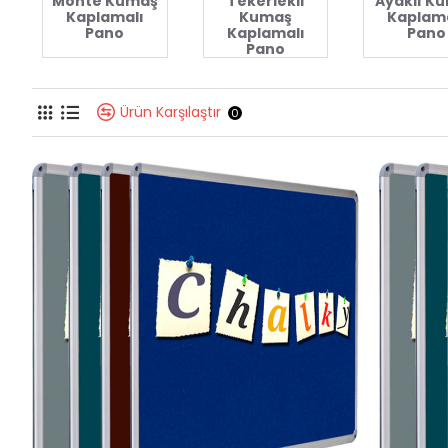
Monte Kumaş
Tekerlekli
Ayaklı K
Kaplamalı
Kumaş
Kaplama
Pano
Kaplamalı
Pano
Pano
Ürün Karşılaştır
0