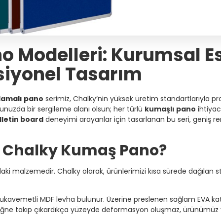
 Modelleri: Kurumsal Es
siyonel Tasarım
lamalı pano
serimiz, Chalky’nin yüksek üretim standartlarıyla pr
kulunuzda bir sergileme alanı olsun; her türlü
kumaşlı pano
ihtiyac
lletin board
deneyimi arayanlar için tasarlanan bu seri, geniş ren
n Chalky Kumaş Pano?
ndaki malzemedir. Chalky olarak, ürünlerimizi kısa sürede dağılan 
ukavemetli MDF levha bulunur. Üzerine preslenen sağlam EVA ka
ı, iğne takıp çıkardıkça yüzeyde deformasyon oluşmaz, ürünümüz y