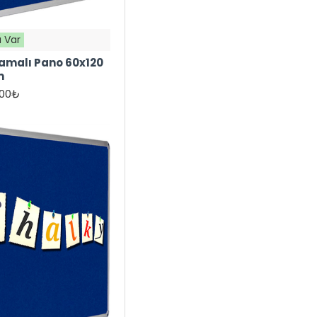
 Var
amalı Pano 60x120
m
,00₺