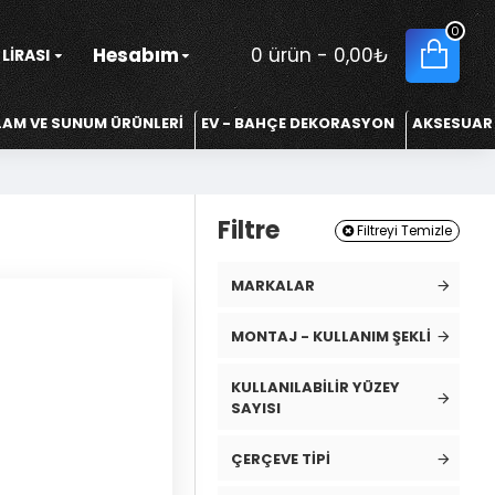
0
Hesabım
0 ürün - 0,00₺
LIRASI
LAM VE SUNUM ÜRÜNLERİ
EV - BAHÇE DEKORASYON
AKSESUAR
Filtre
Filtreyi Temizle
MARKALAR
MONTAJ - KULLANIM ŞEKLI
KULLANILABILIR YÜZEY
SAYISI
ÇERÇEVE TIPI