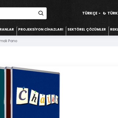
TÜRKÇE
₺
TÜRK 
KRANLAR
PROJEKSIYON CIHAZLARI
SEKTÖREL ÇÖZÜMLER
REK
malı Pano