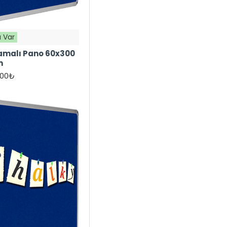
 Var
amalı Pano 60x300
m
,00₺