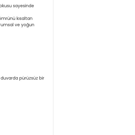
 dokusu sayesinde
ömrünü kısaltan
urumsal ve yoğun
 duvarda pürüzsüz bir