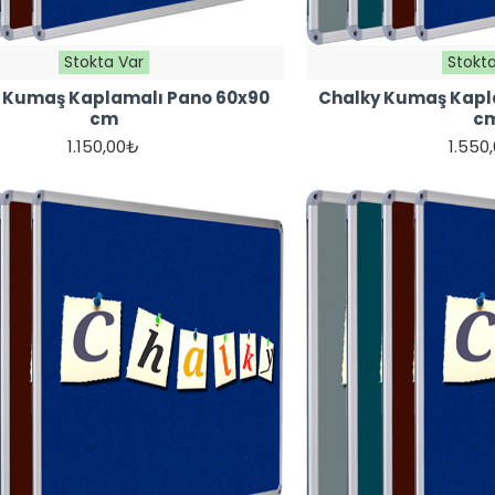
Stokta Var
Stokta
 Kumaş Kaplamalı Pano 60x90
Chalky Kumaş Kapl
cm
c
1.150,00₺
1.550