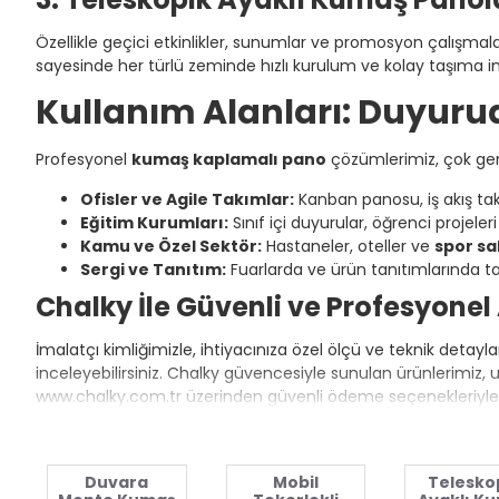
Özellikle geçici etkinlikler, sunumlar ve promosyon çalışmaları
sayesinde her türlü zeminde hızlı kurulum ve kolay taşıma i
Kullanım Alanları: Duyuru
Profesyonel
kumaş kaplamalı pano
çözümlerimiz, çok geni
Ofisler ve Agile Takımlar:
Kanban panosu, iş akış tak
Eğitim Kurumları:
Sınıf içi duyurular, öğrenci projeleri
Kamu ve Özel Sektör:
Hastaneler, oteller ve
spor sa
Sergi ve Tanıtım:
Fuarlarda ve ürün tanıtımlarında taş
Chalky İle Güvenli ve Profesyonel 
İmalatçı kimliğimizle, ihtiyacınıza özel ölçü ve teknik detayla
inceleyebilirsiniz. Chalky güvencesiyle sunulan ürünlerimiz
www.chalky.com.tr üzerinden güvenli ödeme seçenekleriyle si
Duvara
Mobil
Telesko