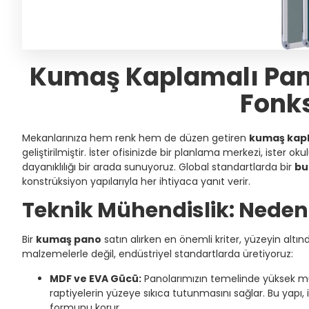
Kumaş Kaplamalı Pano
Fonk
Mekanlarınıza hem renk hem de düzen getiren
kumaş kap
geliştirilmiştir. İster ofisinizde bir planlama merkezi, ister o
dayanıklılığı bir arada sunuyoruz. Global standartlarda bir
bu
konstrüksiyon yapılarıyla her ihtiyaca yanıt verir.
Teknik Mühendislik: Nede
Bir
kumaş pano
satın alırken en önemli kriter, yüzeyin altı
malzemelerle değil, endüstriyel standartlarda üretiyoruz:
MDF ve EVA Gücü:
Panolarımızın temelinde yüksek m
raptiyelerin yüzeye sıkıca tutunmasını sağlar. Bu yap
formunu korur.