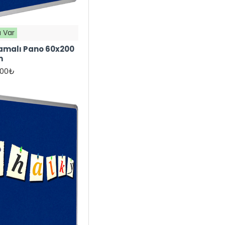
 Var
amalı Pano 60x200
m
,00₺