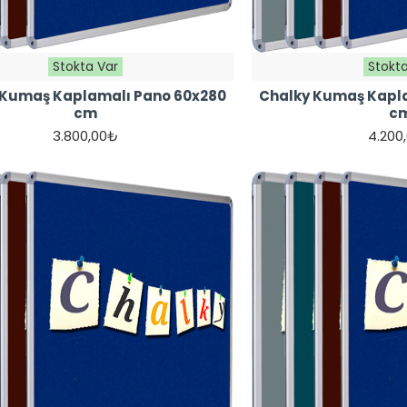
Stokta Var
Stokta
 Kumaş Kaplamalı Pano 60x280
Chalky Kumaş Kapl
cm
c
3.800,00₺
4.200