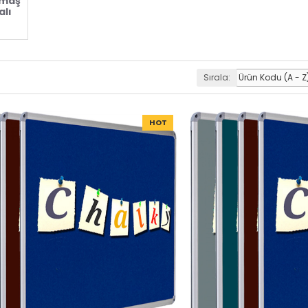
umaş
lı
Sırala:
HOT