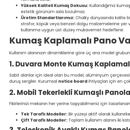
Yüksek Kaliteli Kumaş Dokusu:
Kullandığımız kumaşl
estetik görünüm asla bozulmaz.
Üretim Standartlarımız:
Chalky dünyasında kalite 
strafor, köpük veya benzeri dolgu malzemelerine yer 
kullanıma uygun üst düzey mukavemet hedeflenir.
Kumaş Kaplamalı Pano Vary
Kullanım alanınızın dinamiklerine göre üç ana model grubu
1. Duvara Monte Kumaş Kaplamal
Sabit alanlar için ideal olan bu model, alüminyum çerçeves
duruş sergiler. Kurumsal
notice board
ihtiyaçları için en çok
2. Mobil Tekerlekli Kumaşlı Panola
Fikirlerinizi mekanın her yerine taşıyabilmeniz için tasarlana
Tek Taraflı Modeller:
Bir yüzeyi aktif olarak kullanırk
Çift Taraflı Modeller:
Toplam kullanım alanını iki kat
3. Teleskopik Ayaklı Kumaş Panol